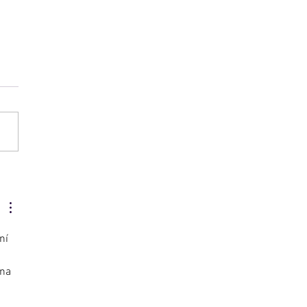
 použití tiskárny
ntBox pro potisk stuh.
ní 
na 