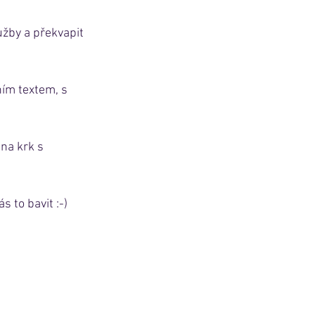
užby a překvapit 
ním textem, s 
na krk s 
 to bavit :-)