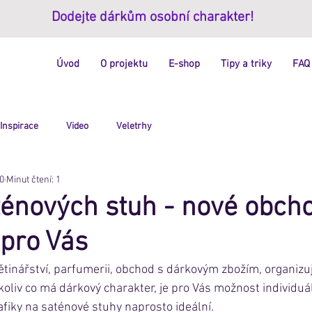
Dodejte dárkům osobní charakter!
Úvod
O projektu
E-shop
Tipy a triky
FAQ
Inspirace
Video
Veletrhy
20
Minut čtení: 1
ténových stuh - nové obch
pro Vás
tinářství, parfumerii, obchod s dárkovým zbožím, organizuj
koliv co má dárkový charakter, je pro Vás možnost individuál
afiky na saténové stuhy naprosto ideální. 