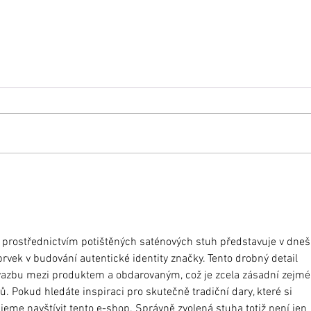
Nové promo video tiskáren pro
Video
potisk stuh ImprintBox.
Impri
 prostřednictvím potištěných saténových stuh představuje v dneš
prvek v budování autentické identity značky. Tento drobný detail 
vazbu mezi produktem a obdarovaným, což je zcela zásadní zejmé
. Pokud hledáte inspiraci pro skutečně tradiční dary, které si 
jeme navštívit 
tento e-shop
. Správně zvolená stuha totiž není jen 