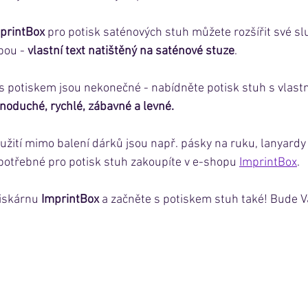
printBox 
pro potisk saténových stuh můžete rozšířit své sl
bou - 
vlastní text natištěný na saténové stuze
.
 s potiskem jsou nekonečné - nabídněte potisk stuh s vlast
dnoduché, rychlé, zábavné a levné.
žití mimo balení dárků jsou např. pásky na ruku, lanyardy 
potřebné pro potisk stuh zakoupíte v e-shopu 
ImprintBox
.
tiskárnu 
ImprintBox 
a začněte s potiskem stuh také! Bude Vás