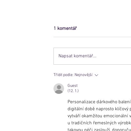
1 komentář
Napsat komentář...
Tipy a triky - video návody
Třídit podle:
Nejnovější
ImprintBox
Guest
(12. 1.)
Personalizace dárkového balení
digitální době naprosto klíčový 
vytváří okamžitou emocionální 
u tradičních řemeslných výrobků
takovou péči zaslouží, doporuču