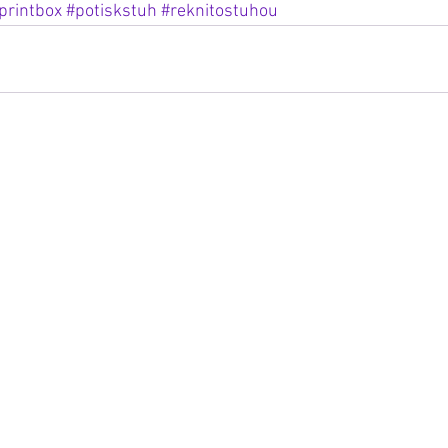
printbox
#potiskstuh
#reknitostuhou