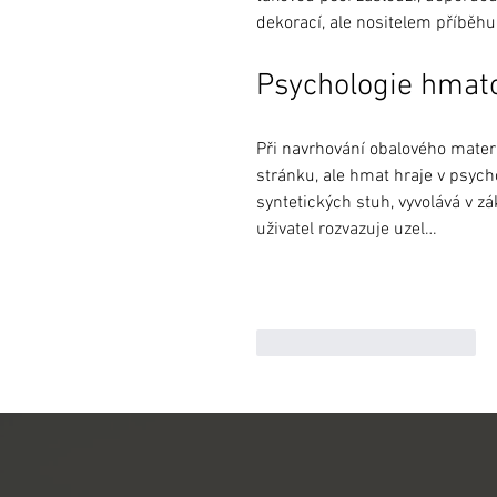
dekorací, ale nositelem příběhu
Psychologie hmato
Při navrhování obalového mater
stránku, ale hmat hraje v psychol
syntetických stuh, vyvolává v zá
uživatel rozvazuje uzel…
To se mi líbí
Reagovat