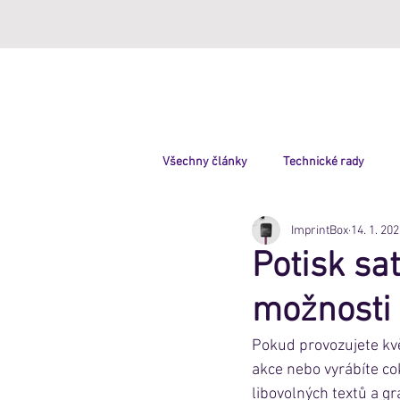
ImprintBox
Všechny články
Technické rady
ImprintBox
14. 1. 20
Potisk sa
možnosti 
Pokud provozujete kvě
akce nebo vyrábíte co
libovolných textů a gr