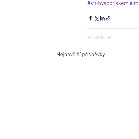
#stuhyspotiskem
#im
Nejnovější příspěvky