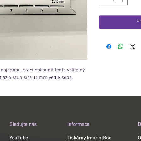
Př
najednou, stačí dokoupit tento volitelný
it až 6 stuh šíře 15mm vedle sebe.
Sledujte nás
Informace
D
YouTube
Tiskárny ImprintBox
O