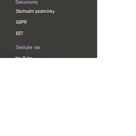
Dokumenty
Obchodní podmínky
GDPR
EET
Sledujte nás
YouTube
Instagram
Facebook
Informace
Tiskárny ImprintBox
Stuhy a tiskové pásky
Možnosti využití