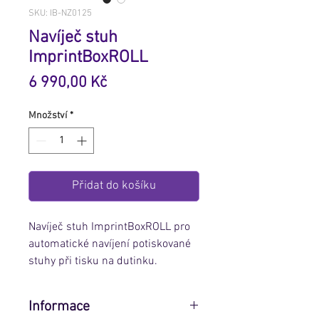
SKU: IB-NZ0125
Navíječ stuh
ImprintBoxROLL
Cena
6 990,00 Kč
Množství
*
Přidat do košíku
Navíječ stuh ImprintBoxROLL pro
automatické navíjení potiskované
stuhy při tisku na dutinku.
Informace