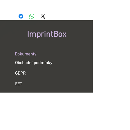
Ceny jsou uvedeny bez DPH 21 %.
ImprintBox
Dokumenty
Obchodní podmínky
GDPR
EET
Sledujte nás
YouTube
Instagram
Facebook