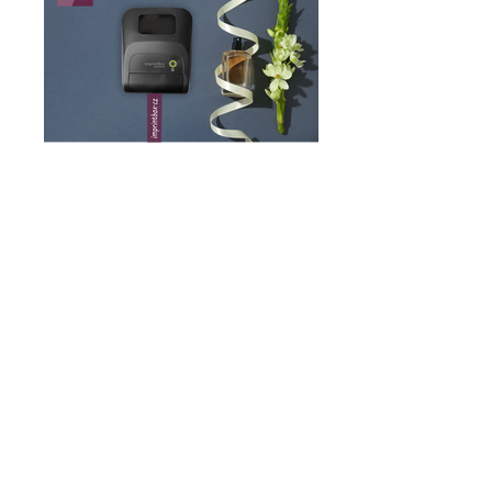
imprintbox-banner
ImprintBox
Dokumenty
Obchodní podmínky
GDPR
EET
Sledujte nás