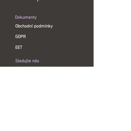
Dokumenty
Obchodní podmínky
GDPR
EET
Sledujte nás
YouTube
Instagram
Facebook
Informace
Tiskárny ImprintBox
Stuhy a tiskové pásky