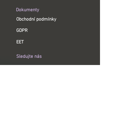
Dokumenty
Obchodní podmínky
GDPR
EET
Sledujte nás
YouTube
Instagram
Facebook
Informace
Tiskárny ImprintBox
Stuhy a tiskové pásky
Možnosti využití