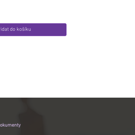
idat do košíku
okumenty