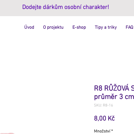
Dodejte dárkům osobní charakter!
Úvod
O projektu
E-shop
Tipy a triky
FAQ
R8 RŮŽOVÁ 
průměr 3 cm
SKU: R8-16
Cena
8,00 Kč
Množství
*