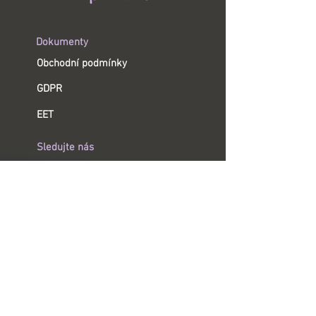
Dokumenty
Obchodní podmínky
GDPR
EET
Sledujte nás
YouTube
Instagram
Facebook
Informace
Tiskárny ImprintBox
Stuhy a tiskové pásky