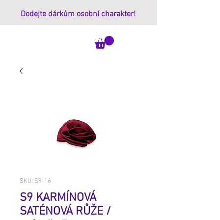
Dodejte dárkům osobní charakter!
ImprintBox
SKU: S9-16
S9 KARMÍNOVÁ
SATÉNOVÁ RŮŽE /