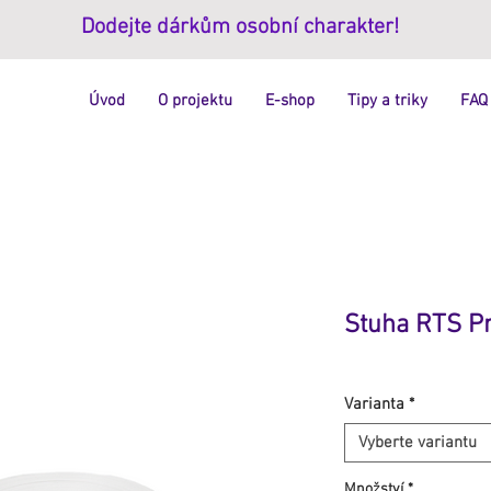
Dodejte dárkům osobní charakter!
Úvod
O projektu
E-shop
Tipy a triky
FAQ
Stuha RTS Pr
Varianta
*
Vyberte variantu
Množství
*