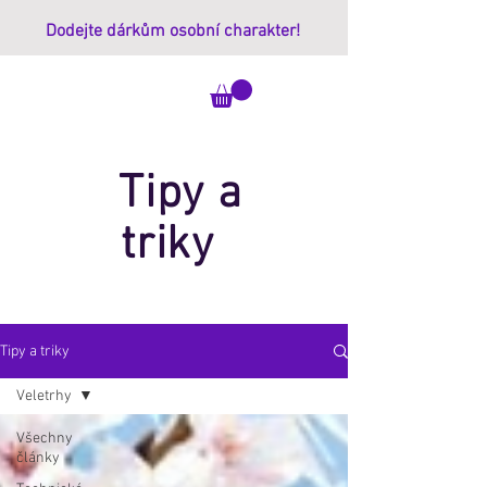
Dodejte dárkům osobní charakter!
ImprintBox
Tipy a
triky
Tipy a triky
Veletrhy
Všechny
články