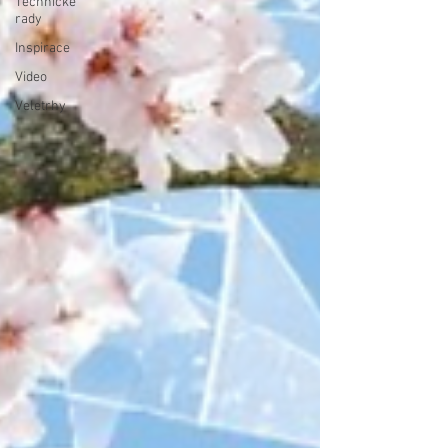
Technické
rady
Inspirace
Video
Veletrhy